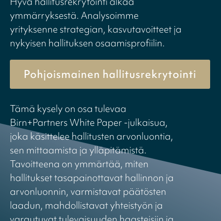
Hyvä hallitusrekrytointi alkaa
ymmärryksestä. Analysoimme
yrityksenne strategian, kasvutavoitteet ja
nykyisen hallituksen osaamisprofiilin.
Pohjoismainen hallitusrekrytointi
Tämä kysely on osa tulevaa
Birn+Partners White Paper -julkaisua,
joka käsittelee hallitusten arvonluontia,
sen mittaamista ja ylläpitämistä.
Tavoitteena on ymmärtää, miten
hallitukset tasapainottavat hallinnon ja
arvonluonnin, varmistavat päätösten
laadun, mahdollistavat yhteistyön ja
varautuvat tulevaisuuden haasteisiin ja