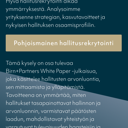
Hyvä hallitusrekrytointi alkaa
ymmärryksestä. Analysoimme
yrityksenne strategian, kasvutavoitteet ja
nykyisen hallituksen osaamisprofiilin.
Pohjoismainen hallitusrekrytointi
Tämä kysely on osa tulevaa
Birn+Partners White Paper -julkaisua,
joka käsittelee hallitusten arvonluontia,
sen mittaamista ja ylläpitämistä.
Tavoitteena on ymmärtää, miten
hallitukset tasapainottavat hallinnon ja
arvonluonnin, varmistavat päätösten
laadun, mahdollistavat yhteistyön ja
varautuvat tulevaisuuden haasteisiin ja