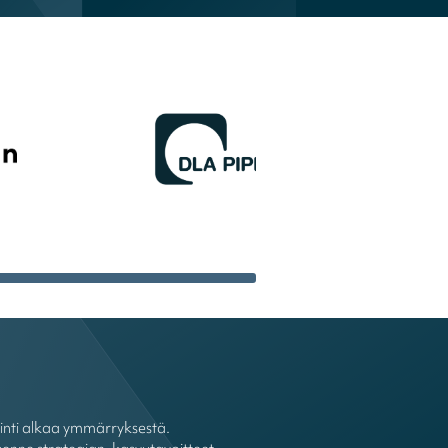
ointi alkaa ymmärryksestä.