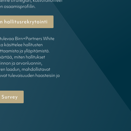
enne strategian, kasvutavoitteet
en osaamisprofiilin.
 hallitusrekrytointi
tulevaa Birn+Partners White
a käsittelee hallitusten
ttaamista ja ylläpitämistä.
rtää, miten hallitukset
innon ja arvonluonnin,
en laadun, mahdollistavat
uvat tulevaisuuden haasteisiin ja
 Survey