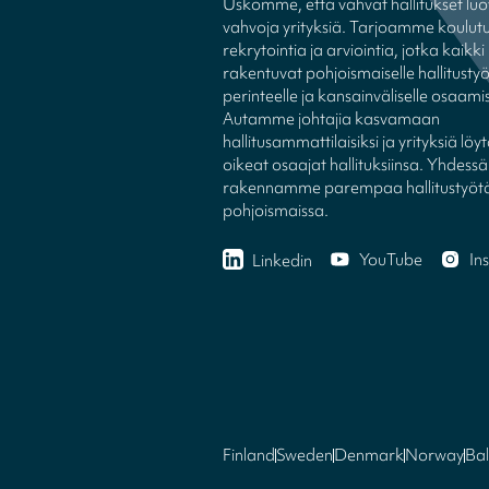
Uskomme, että vahvat hallitukset luo
vahvoja yrityksiä. Tarjoamme koulutu
rekrytointia ja arviointia, jotka kaikki
rakentuvat pohjoismaiselle hallitusty
perinteelle ja kansainväliselle osaamis
Autamme johtajia kasvamaan
hallitusammattilaisiksi ja yrityksiä l
oikeat osaajat hallituksiinsa. Yhdessä
rakennamme parempaa hallitustyöt
pohjoismaissa.
YouTube
In
Linkedin
Finland
Sweden
Denmark
Norway
Bal