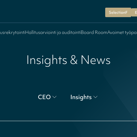
SelectionF
E
tusrekrytointi
Hallitusarviointi ja auditointi
Board Room
Avoimet työpa
Insights & News
CEO
Insights