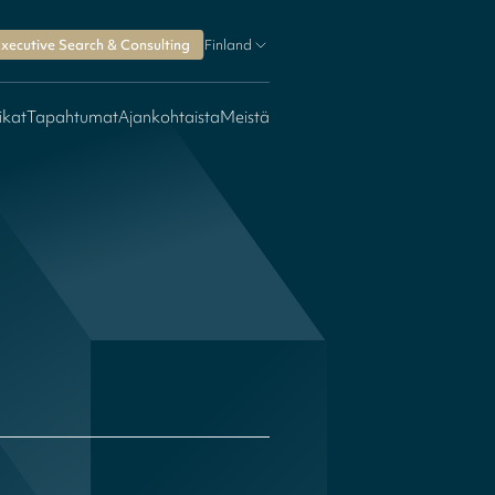
xecutive Search & Consulting
Finland
ikat
Tapahtumat
Ajankohtaista
Meistä