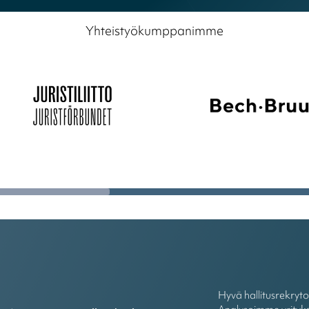
Yhteistyökumppanimme
Hyvä hallitusrekryt