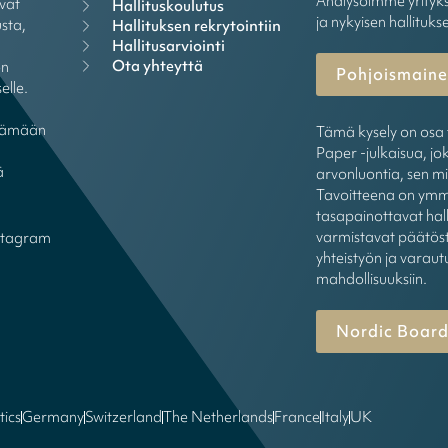
Analysoimme yrityks
vat
Hallituskoulutus
ja nykyisen hallituks
sta,
Hallituksen rekrytointiin
Hallitusarviointi
Ota yhteyttä
ön
Pohjoismainen
elle.
öytämään
Tämä kysely on osa 
Paper -julkaisua, jok
ä
arvonluontia, sen mi
Tavoitteena on ymmä
tasapainottavat hall
varmistavat päätöst
stagram
yhteistyön ja varaut
mahdollisuuksiin.
Nordic Board
tics
Germany
Switzerland
The Netherlands
France
Italy
UK