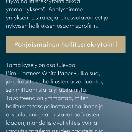
Hyvä hallitusrekrytointi alkaa
ymmärryksestä. Analysoimme
yrityksenne strategian, kasvutavoitteet ja
nykyisen hallituksen osaamisprofiilin.
Pohjoismainen hallitusrekrytointi
Tämä kysely on osa tulevaa
Birn+Partners White Paper -julkaisua,
joka käsittelee hallitusten arvonluontia,
sen mittaamista ja ylläpitämistä.
Tavoitteena on ymmärtää, miten
hallitukset tasapainottavat hallinnon ja
arvonluonnin, varmistavat päätösten
laadun, mahdollistavat yhteistyön ja
varautuvat tulevaisuuden haasteisiin ja