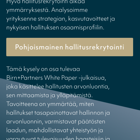
Hyvä hallitusrekrytointi alkaa
ymmärryksestä. Analysoimme
yrityksenne strategian, kasvutavoitteet ja
nykyisen hallituksen osaamisprofiilin.
Pohjoismainen hallitusrekrytointi
Tämä kysely on osa tulevaa
Birn+Partners White Paper -julkaisua,
joka käsittelee hallitusten arvonluontia,
sen mittaamista ja ylläpitämistä.
Tavoitteena on ymmärtää, miten
hallitukset tasapainottavat hallinnon ja
arvonluonnin, varmistavat päätösten
laadun, mahdollistavat yhteistyön ja
varautuvat tulevaisuuden haasteisiin ja