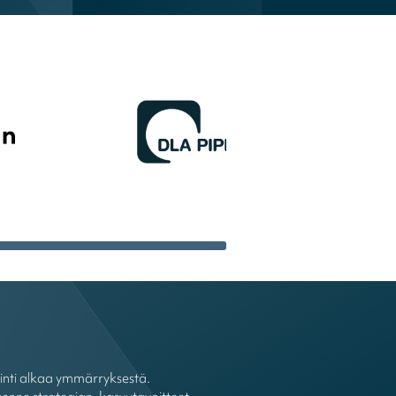
ointi alkaa ymmärryksestä.