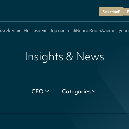
SelectionF
E
tusrekrytointi
Hallitusarviointi ja auditointi
Board Room
Avoimet työpa
Insights & News
CEO
Categories