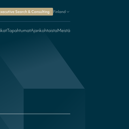
xecutive Search & Consulting
Finland
ikat
Tapahtumat
Ajankohtaista
Meistä