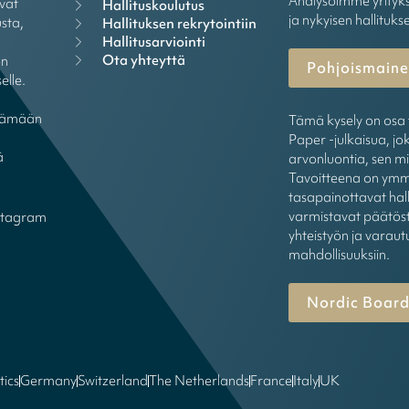
Analysoimme yrityks
vat
Hallituskoulutus
ja nykyisen hallituks
sta,
Hallituksen rekrytointiin
Hallitusarviointi
Ota yhteyttä
ön
Pohjoismainen
elle.
öytämään
Tämä kysely on osa 
Paper -julkaisua, jok
ä
arvonluontia, sen mi
Tavoitteena on ymmä
tasapainottavat hall
varmistavat päätöst
stagram
yhteistyön ja varaut
mahdollisuuksiin.
Nordic Board
tics
Germany
Switzerland
The Netherlands
France
Italy
UK