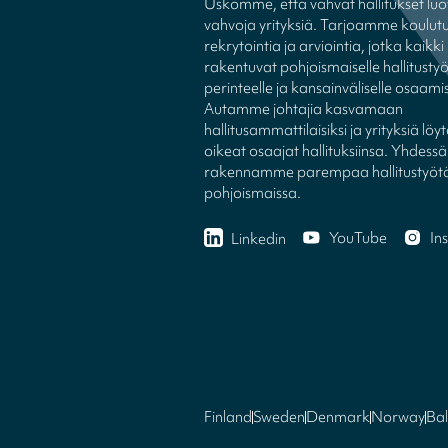
Uskomme, että vahvat hallitukset luo
vahvoja yrityksiä. Tarjoamme koulutu
rekrytointia ja arviointia, jotka kaikki
rakentuvat pohjoismaiselle hallitusty
perinteelle ja kansainväliselle osaamis
Autamme johtajia kasvamaan
hallitusammattilaisiksi ja yrityksiä l
oikeat osaajat hallituksiinsa. Yhdessä
rakennamme parempaa hallitustyöt
pohjoismaissa.
YouTube
In
Linkedin
Finland
Sweden
Denmark
Norway
Bal