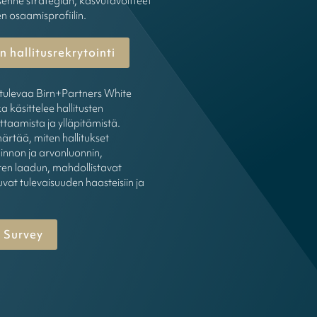
enne strategian, kasvutavoitteet
en osaamisprofiilin.
 hallitusrekrytointi
tulevaa Birn+Partners White
a käsittelee hallitusten
ttaamista ja ylläpitämistä.
rtää, miten hallitukset
innon ja arvonluonnin,
en laadun, mahdollistavat
uvat tulevaisuuden haasteisiin ja
 Survey