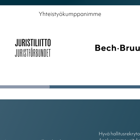
Yhteistyökumppanimme
Hyvä hallitusrekryt