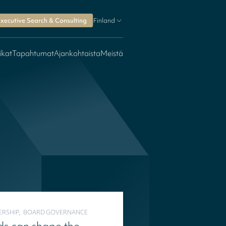
xecutive Search & Consulting
Finland
ikat
Tapahtumat
Ajankohtaista
Meistä
ERSHIP,   BOARD GOVERNANCE