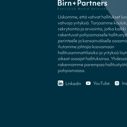
Uskomme, että vahvat hallitukset luo
vahvoja yrityksiä. Tarjoamme koulutu
rekrytointia ja arviointia, jotka kaikki
rakentuvat pohjoismaiselle hallitusty
perinteelle ja kansainväliselle osaamis
Autamme johtajia kasvamaan
hallitusammattilaisiksi ja yrityksiä l
oikeat osaajat hallituksiinsa. Yhdessä
rakennamme parempaa hallitustyöt
pohjoismaissa.
YouTube
In
Linkedin