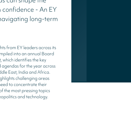
s can shape the
h confidence - An EY
navigating long-term
ghts from EY leaders across its
ompiled into an annual Board
t, which identifies the key
d agendas for the year across
dle East, India and Africa.
ghlights challenging areas
eed to concentrate their
of the most pressing topics
eopolitics and technology.