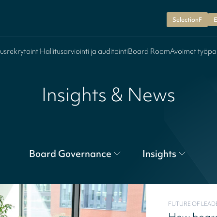
SelectionF
E
tusrekrytointi
Hallitusarviointi ja auditointi
Board Room
Avoimet työpa
Insights & News
Board Governance
Insights
FUTURE OF LEAD