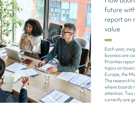
How board
future wit
report on 
value
Each year, insi
business are c
Priorities repor
topics on boar
Europe, the Mid
The research hi
where boards n
attention. Two 
currently are g