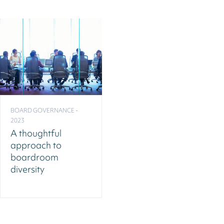
BOARD GOVERNANCE -
2023
A thoughtful
approach to
boardroom
diversity