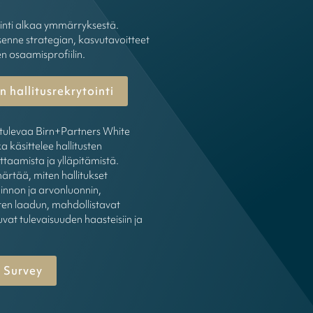
ointi alkaa ymmärryksestä.
enne strategian, kasvutavoitteet
en osaamisprofiilin.
 hallitusrekrytointi
tulevaa Birn+Partners White
a käsittelee hallitusten
ttaamista ja ylläpitämistä.
rtää, miten hallitukset
innon ja arvonluonnin,
en laadun, mahdollistavat
uvat tulevaisuuden haasteisiin ja
 Survey