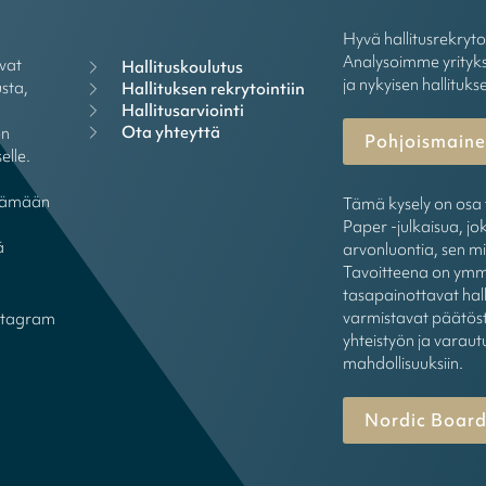
Hyvä hallitusrekryt
Analysoimme yrityks
vat
Hallituskoulutus
ja nykyisen hallituks
sta,
Hallituksen rekrytointiin
Hallitusarviointi
Ota yhteyttä
ön
Pohjoismainen
elle.
öytämään
Tämä kysely on osa 
Paper -julkaisua, jok
ä
arvonluontia, sen mi
Tavoitteena on ymmä
tasapainottavat hall
varmistavat päätöst
stagram
yhteistyön ja varaut
mahdollisuuksiin.
Nordic Board