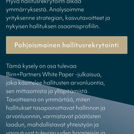
Hyvä hallitusrekrytointi alkaa
ymmärryksestä. Analysoimme
yrityksenne strategian, kasvutavoitteet ja
nykyisen hallituksen osaamisprofiilin.
Pohjoismainen hallitusrekrytointi
Tämä kysely on osa tulevaa
Birn+Partners White Paper -julkaisua,
joka käsittelee hallitusten arvonluontia,
sen mittaamista ja ylläpitämistä.
Tavoitteena on ymmärtää, miten
hallitukset tasapainottavat hallinnon ja
arvonluonnin, varmistavat päätösten
laadun, mahdollistavat yhteistyön ja
varautuvat tulevaisuuden haasteisiin ja