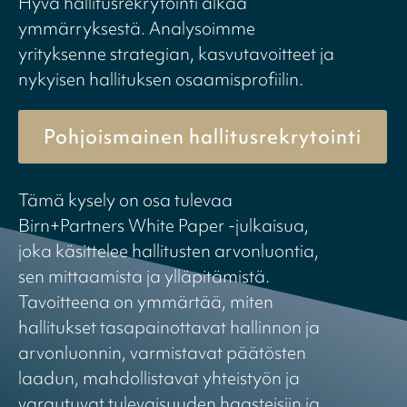
Hyvä hallitusrekrytointi alkaa
ymmärryksestä. Analysoimme
yrityksenne strategian, kasvutavoitteet ja
nykyisen hallituksen osaamisprofiilin.
Pohjoismainen hallitusrekrytointi
Tämä kysely on osa tulevaa
Birn+Partners White Paper -julkaisua,
joka käsittelee hallitusten arvonluontia,
sen mittaamista ja ylläpitämistä.
Tavoitteena on ymmärtää, miten
hallitukset tasapainottavat hallinnon ja
arvonluonnin, varmistavat päätösten
laadun, mahdollistavat yhteistyön ja
varautuvat tulevaisuuden haasteisiin ja