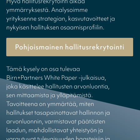
Hyvä hallitusrekrytointi alkaa
ymmärryksestä. Analysoimme
yrityksenne strategian, kasvutavoitteet ja
nykyisen hallituksen osaamisprofiilin.
Pohjoismainen hallitusrekrytointi
Tämä kysely on osa tulevaa
Birn+Partners White Paper -julkaisua,
joka käsittelee hallitusten arvonluontia,
sen mittaamista ja ylläpitämistä.
Tavoitteena on ymmärtää, miten
hallitukset tasapainottavat hallinnon ja
arvonluonnin, varmistavat päätösten
laadun, mahdollistavat yhteistyön ja
varautuvat tulevaisuuden haasteisiin ja