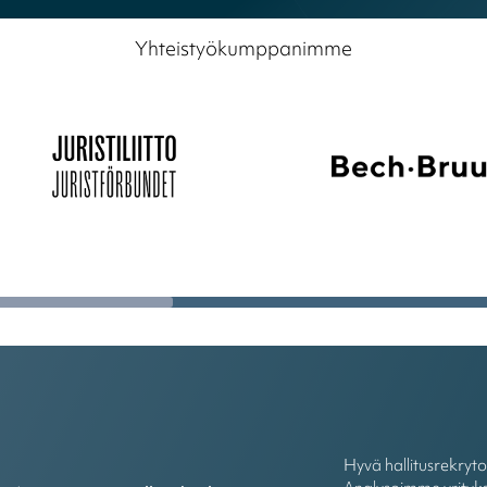
Yhteistyökumppanimme
Hyvä hallitusrekryt