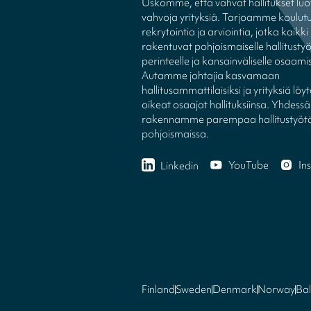
Uskomme, että vahvat hallitukset luo
vahvoja yrityksiä. Tarjoamme koulutu
rekrytointia ja arviointia, jotka kaikki
rakentuvat pohjoismaiselle hallitusty
perinteelle ja kansainväliselle osaamis
Autamme johtajia kasvamaan
hallitusammattilaisiksi ja yrityksiä l
oikeat osaajat hallituksiinsa. Yhdessä
rakennamme parempaa hallitustyöt
pohjoismaissa.
YouTube
In
Linkedin
Finland
Sweden
Denmark
Norway
Bal