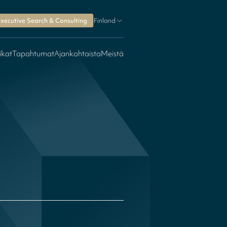
xecutive Search & Consulting
Finland
ikat
Tapahtumat
Ajankohtaista
Meistä