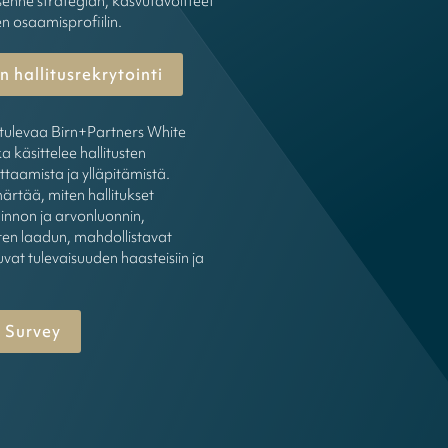
enne strategian, kasvutavoitteet
en osaamisprofiilin.
 hallitusrekrytointi
tulevaa Birn+Partners White
a käsittelee hallitusten
ttaamista ja ylläpitämistä.
rtää, miten hallitukset
innon ja arvonluonnin,
en laadun, mahdollistavat
uvat tulevaisuuden haasteisiin ja
 Survey