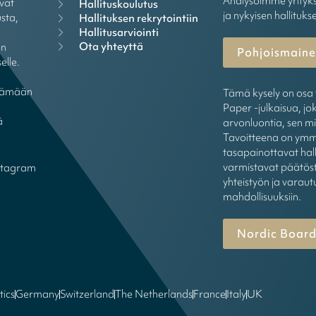
Analysoimme yrityks
vat
Hallituskoulutus
ja nykyisen hallituks
sta,
Hallituksen rekrytointiin
Hallitusarviointi
Ota yhteyttä
ön
Pohjoismainen
elle.
öytämään
Tämä kysely on osa 
Paper -julkaisua, jok
ä
arvonluontia, sen mi
Tavoitteena on ymmä
tasapainottavat hall
varmistavat päätöst
stagram
yhteistyön ja varaut
mahdollisuuksiin.
Nordic Board
tics
Germany
Switzerland
The Netherlands
France
Italy
UK