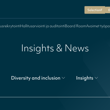
SelectionF
E
tusrekrytointi
Hallitusarviointi ja auditointi
Board Room
Avoimet työpa
Insights & News
Diversity and inclusion
Insights