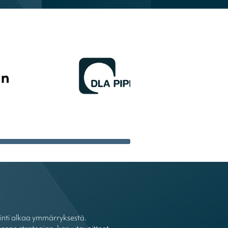
ointi alkaa ymmärryksestä.