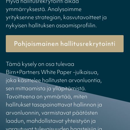
Hyvä hallitusrekrytointi alkaa
ymmärryksestä. Analysoimme
yrityksenne strategian, kasvutavoitteet ja
nykyisen hallituksen osaamisprofiilin.
Pohjoismainen hallitusrekrytointi
Tämä kysely on osa tulevaa
Birn+Partners White Paper -julkaisua,
joka käsittelee hallitusten arvonluontia,
sen mittaamista ja ylläpitämistä.
Tavoitteena on ymmärtää, miten
hallitukset tasapainottavat hallinnon ja
arvonluonnin, varmistavat päätösten
laadun, mahdollistavat yhteistyön ja
varautuvat tulevaisuuden haasteisiin ja