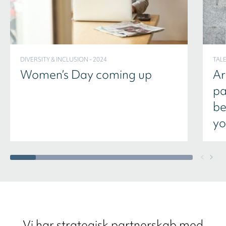
DIVERSITY & INCLUSION - 2024
TAL
Women’s Day coming up
Ar
pa
be
yo
Vi har strategisk partnerskab med