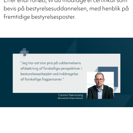
Efter endt forløb, vil du modtage et certifikat som
bevis på bestyrelsesuddannelsen, med henblik på
fremtidige bestyrelsesposter.