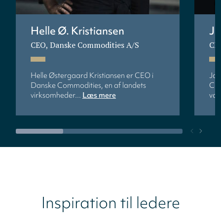
Helle Ø. Kristiansen
Ja
CEO, Danske Commodities A/S
CFO
Helle Østergaard Kristiansen er CEO i
Jan
Danske Commodities, en af landets
Chr
virksomheder...
Læs mere
vær
Inspiration til ledere