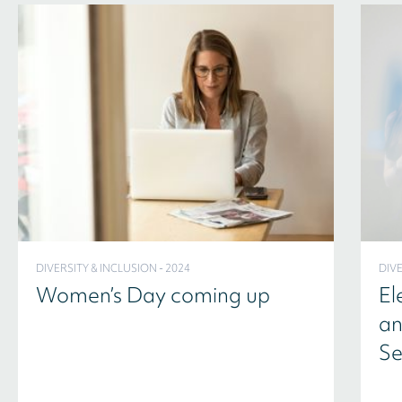
DIVERSITY & INCLUSION - 2024
DIVE
Women’s Day coming up
El
an
Se