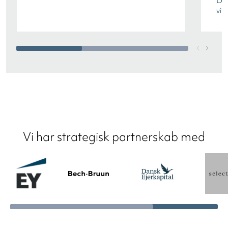
Dan
vir
Vi har strategisk partnerskab med