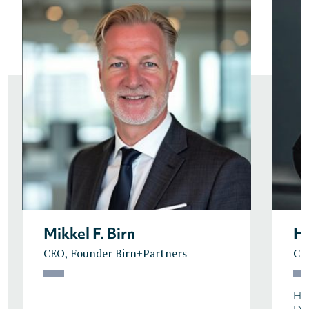
Mikkel F. Birn
He
CEO, Founder Birn+Partners
CE
Hel