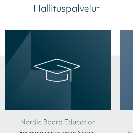
Hallituspalvelut
Nordic Board Education
Ensimmäinen ja ainoa Nordic-
Löy