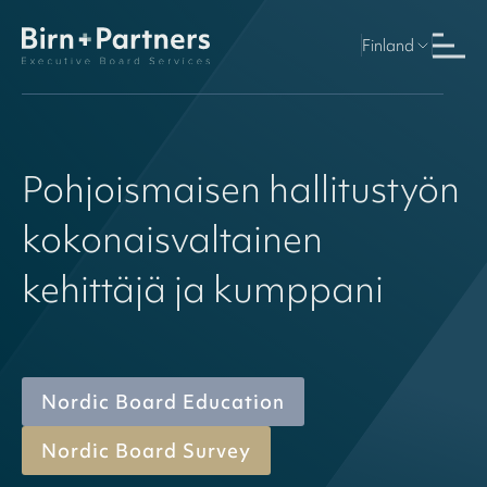
Finland
Image
Pohjoismaisen
hallitustyön
kokonaisvaltainen
kehittäjä
ja
kumppani
Nordic Board Education
Nordic Board Survey