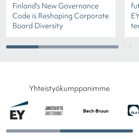
Finland's New Governance
fu
Code is Reshaping Corporate
EY
Board Diversity
te
Yhteistyökumppanimme