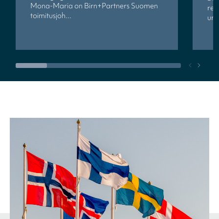
Mona-Maria on Birn+Partners Suomen
rek
toimitusjoh...
ur..