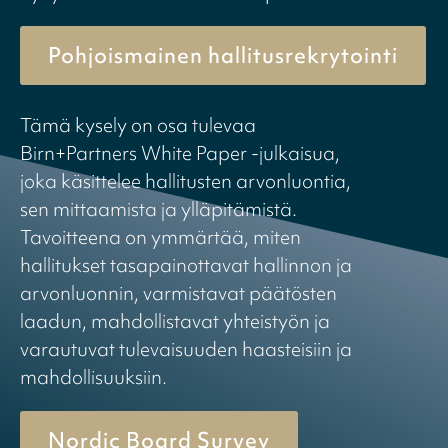
Pohjoismainen hallitusrekrytointi
Tämä kysely on osa tulevaa
Birn+Partners White Paper -julkaisua,
joka käsittelee hallitusten arvonluontia,
sen mittaamista ja ylläpitämistä.
Tavoitteena on ymmärtää, miten
hallitukset tasapainottavat hallinnon ja
arvonluonnin, varmistavat päätösten
laadun, mahdollistavat yhteistyön ja
varautuvat tulevaisuuden haasteisiin ja
mahdollisuuksiin.
Nordic Board Survey