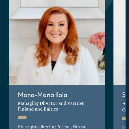
Mona-Maria Ilola
So
Managing Director and Partner,
Hea
Finland and Baltics
Co
Managing Director/Partner, Finland
Soi