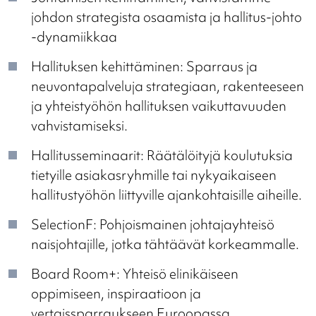
johdon strategista osaamista ja hallitus-johto
-dynamiikkaa
Hallituksen kehittäminen: Sparraus ja
neuvontapalveluja strategiaan, rakenteeseen
ja yhteistyöhön hallituksen vaikuttavuuden
vahvistamiseksi.
Hallitusseminaarit: Räätälöityjä koulutuksia
tietyille asiakasryhmille tai nykyaikaiseen
hallitustyöhön liittyville ajankohtaisille aiheille.
SelectionF: Pohjoismainen johtajayhteisö
naisjohtajille, jotka tähtäävät korkeammalle.
Board Room+: Yhteisö elinikäiseen
oppimiseen, inspiraatioon ja
vertaissparraukseen Euroopassa.