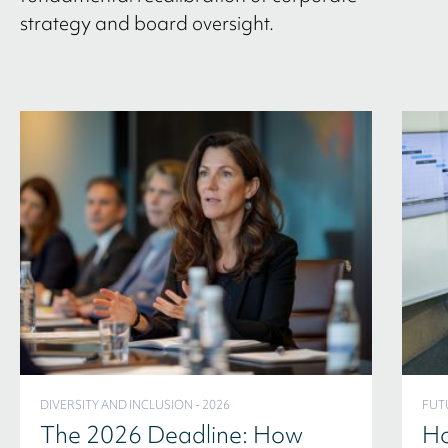
strategy and board oversight.
DIVERSITY AND INCLUSION - 2026
FUT
The 2026 Deadline: How
Ho