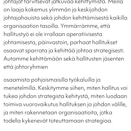
johtajat tarvitsevat jatkuvaa kehittymistä. Meillä
on laaja kokemus ylimmän ja keskijohdon
johtajahauista sekä johdon kehittämisestä kaikilla
organisaation tasoilla. Ymmärrämme, että
hallitustyö ei ole irrallaan operatiivisesta
johtamisesta, päinvastoin, parhaat hallitukset
osaavat sparrata ja kehittää johtoa strategisesti.
Autamme kehittämään sekä hallitusten jäsenten
että johtoryhmien
osaamista pohjoismaisilla työkaluilla ja
menetelmillä. Keskitymme siihen, miten hallitus voi
tukea johdon strategista kehitystä, miten luodaan
toimiva vuorovaikutus hallituksen ja johdon välille,
ja miten rakennetaan organisaatioita, jotka
todella kykenevät toteuttamaan strategiaa.