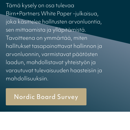
Tämä kysely on osa tulevaa
Birn+Partners White Paper -julkaisua,
joka käsittelee hallitusten arvonluontia,
sen mittaamista ja ylläpitämistä.
Tavoitteena on ymmärtää, miten
hallitukset tasapainottavat hallinnon ja
arvonluonnin, varmistavat päätösten
laadun, mahdollistavat yhteistyön ja
varautuvat tulevaisuuden haasteisiin ja
mahdollisuuksiin.
Nordic Board Survey
© 2026 Birn + Partners. All Rights Reserved.
Cookiepolicy
Privacy policy