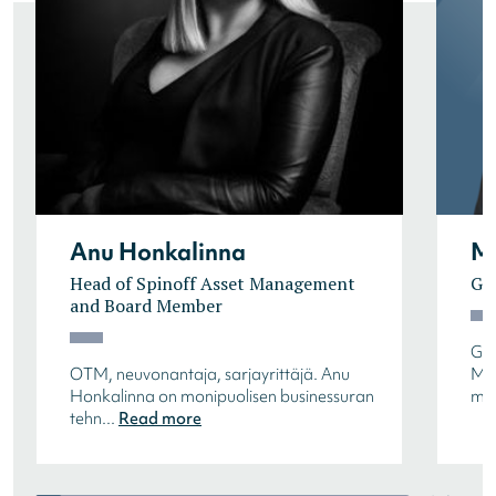
Anu Honkalinna
Mi
Head of Spinoff Asset Management
Gr
and Board Member
Gro
OTM, neuvonantaja, sarjayrittäjä. Anu
Mik
Honkalinna on monipuolisen businessuran
mov
tehn...
Read more