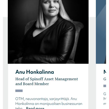
Anu Honkalinna
Mi
Head of Spinoff Asset Management
Gr
and Board Member
Gro
OTM, neuvonantaja, sarjayrittäjä. Anu
Mik
Honkalinna on monipuolisen businessuran
mov
tehn...
Read more