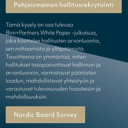
Pohjoismainen hallitusrekrytointi
Tämä kysely on osa tulevaa
Birn+Partners White Paper -julkaisua,
joka käsittelee hallitusten arvonluontia,
sen mittaamista ja ylläpitämistä.
Tavoitteena on ymmärtää, miten
hallitukset tasapainottavat hallinnon ja
arvonluonnin, varmistavat päätösten
laadun, mahdollistavat yhteistyön ja
varautuvat tulevaisuuden haasteisiin ja
mahdollisuuksiin.
Nordic Board Survey