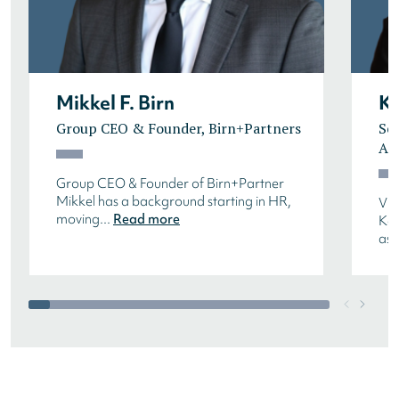
Mikkel F. Birn
Ka
Group CEO & Founder, Birn+Partners
Sen
Ain
Group CEO & Founder of Birn+Partner
Mikkel has a background starting in HR,
Vie
moving...
Read more
Kat
asi