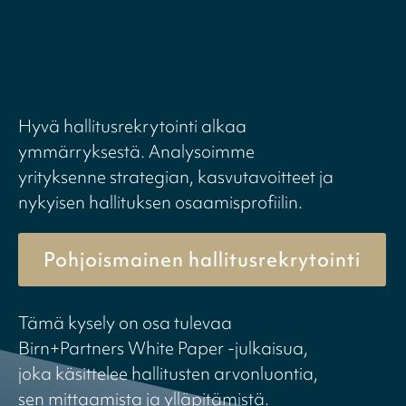
Hyvä hallitusrekrytointi alkaa
ymmärryksestä. Analysoimme
yrityksenne strategian, kasvutavoitteet ja
nykyisen hallituksen osaamisprofiilin.
Pohjoismainen hallitusrekrytointi
Tämä kysely on osa tulevaa
Birn+Partners White Paper -julkaisua,
joka käsittelee hallitusten arvonluontia,
sen mittaamista ja ylläpitämistä.