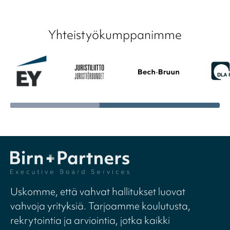
Yhteistyökumppanimme
Uskomme, että vahvat hallitukset luovat
vahvoja yrityksiä. Tarjoamme koulutusta,
rekrytointia ja arviointia, jotka kaikki