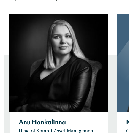
Anu Honkalinna
Mi
Head of Spinoff Asset Management
Gr