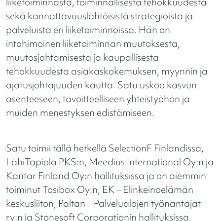
liiketoiminnasta, toiminnallisesta tehokkuudesta
sekä kannattavuus­lähtöisistä strategioista ja
palveluista eri liiketoiminnoissa. Hän on
intohimoinen liiketoiminnan muutoksesta,
muutosjohtamisesta ja kaupallisesta
tehokkuudesta asiakaskokemuksen, myynnin ja
ajatusjohtajuuden kautta. Satu uskoo kasvun
asenteeseen, tavoitteelliseen yhteistyöhön ja
muiden menestyksen edistämiseen.
Satu toimii tällä hetkellä SelectionF Finlandissa,
LähiTapiola PKS:n, Meedius International Oy:n ja
Kantar Finland Oy:n hallituksissa ja on aiemmin
toiminut Tosibox Oy:n, EK – Elinkeinoelämän
keskusliiton, Paltan – Palvelualojen työnantajat
ry:n ja Stonesoft Corporationin hallituksissa.