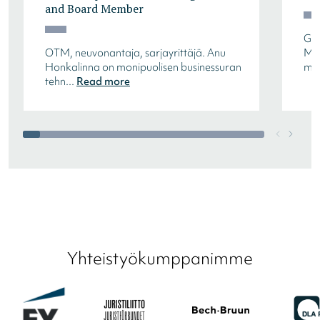
and Board Member
Gro
OTM, neuvonantaja, sarjayrittäjä. Anu
Mik
Honkalinna on monipuolisen businessuran
mov
tehn...
Read more
Yhteistyökumppanimme