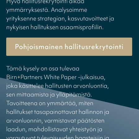
Hyvä hallitusrekrytointi alkaa
ymmärryksestä. Analysoimme
yrityksenne strategian, kasvutavoitteet ja
nykyisen hallituksen osaamisprofiilin.
Pohjoismainen hallitusrekrytointi
Tämä kysely on osa tulevaa
Birn+Partners White Paper -julkaisua,
joka käsittelee hallitusten arvonluontia,
sen mittaamista ja ylläpitämistä.
Tavoitteena on ymmärtää, miten
hallitukset tasapainottavat hallinnon ja
arvonluonnin, varmistavat päätösten
laadun, mahdollistavat yhteistyön ja
varautuvat tulevaisuuden haasteisiin ja