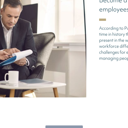
Become a 
employees
According to Pur
time in history 
present in the 
workforce diff
challenges for 
managing peopl