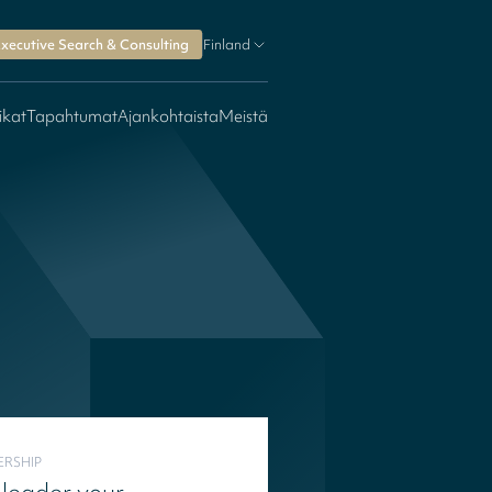
xecutive Search & Consulting
Finland
ikat
Tapahtumat
Ajankohtaista
Meistä
ERSHIP