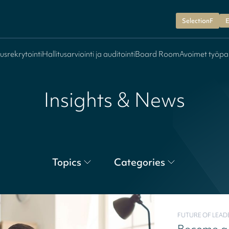
SelectionF
E
tusrekrytointi
Hallitusarviointi ja auditointi
Board Room
Avoimet työpa
Insights & News
Topics
Categories
FUTURE OF LEAD