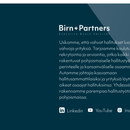
Uskomme, että vahvat hallitukset luo
vahvoja yrityksiä. Tarjoamme koulutu
rekrytointia ja arviointia, jotka kaikki
rakentuvat pohjoismaiselle hallitusty
perinteelle ja kansainväliselle osaamis
Autamme johtajia kasvamaan
hallitusammattilaisiksi ja yrityksiä l
oikeat osaajat hallituksiinsa. Yhdessä
rakennamme parempaa hallitustyöt
pohjoismaissa.
YouTube
In
Linkedin