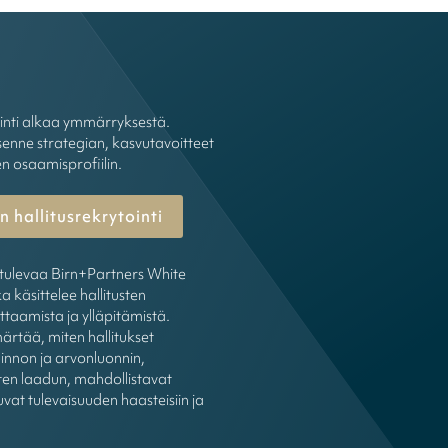
ointi alkaa ymmärryksestä.
enne strategian, kasvutavoitteet
en osaamisprofiilin.
 hallitusrekrytointi
tulevaa Birn+Partners White
a käsittelee hallitusten
ttaamista ja ylläpitämistä.
rtää, miten hallitukset
innon ja arvonluonnin,
en laadun, mahdollistavat
uvat tulevaisuuden haasteisiin ja