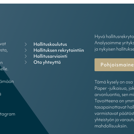
Hyvä hallitusrekryt
Analysoimme yrityks
vat
Hallituskoulutus
ja nykyisen hallituks
sta,
Hallituksen rekrytointiin
Hallitusarviointi
Ota yhteyttä
ön
Pohjoismainen
elle.
öytämään
Tämä kysely on osa 
Paper -julkaisua, jok
ä
arvonluontia, sen mi
Tavoitteena on ymmä
tasapainottavat hall
varmistavat päätöst
stagram
yhteistyön ja varaut
mahdollisuuksiin.