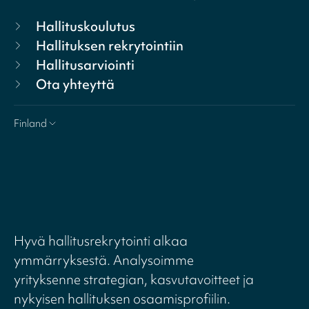
Hallituskoulutus
Hallituksen rekrytointiin
Hallitusarviointi
Ota yhteyttä
Finland
Hyvä hallitusrekrytointi alkaa
ymmärryksestä. Analysoimme
yrityksenne strategian, kasvutavoitteet ja
nykyisen hallituksen osaamisprofiilin.