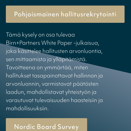
Pohjoismainen hallitusrekrytointi
Tämä kysely on osa tulevaa
Birn+Partners White Paper -julkaisua,
joka käsittelee hallitusten arvonluontia,
sen mittaamista ja ylläpitämistä.
Tavoitteena on ymmärtää, miten
hallitukset tasapainottavat hallinnon ja
arvonluonnin, varmistavat päätösten
laadun, mahdollistavat yhteistyön ja
varautuvat tulevaisuuden haasteisiin ja
mahdollisuuksiin.
Nordic Board Survey